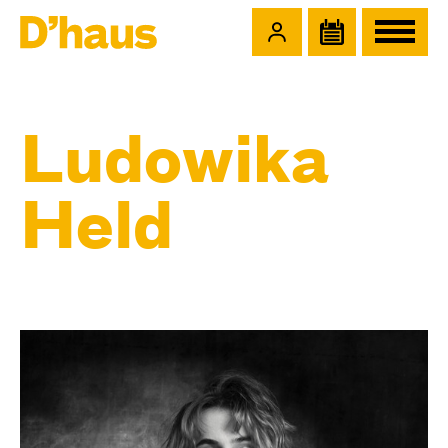
Zum Hauptinhalt springen
Zum Footer springen
Ludowika
Held