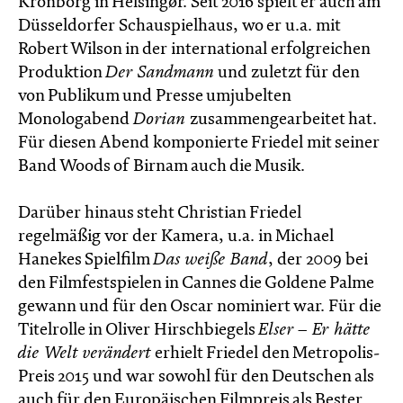
Kronborg in Helsingør. Seit 2016 spielt er auch am
Düsseldorfer Schauspielhaus, wo er u.a. mit
Robert Wilson in der international erfolgreichen
Produktion
Der Sandmann
und zuletzt für den
von Publikum und Presse umjubelten
Monologabend
Dorian
zusammengearbeitet hat.
Für diesen Abend komponierte Friedel mit seiner
Band Woods of Birnam auch die Musik.
Darüber hinaus steht Christian Friedel
regelmäßig vor der Kamera, u.a. in Michael
Hanekes Spielfilm
Das weiße Band
, der 2009 bei
den Filmfestspielen in Cannes die Goldene Palme
gewann und für den Oscar nominiert war. Für die
Titelrolle in Oliver Hirschbiegels
Elser – Er hätte
die Welt verändert
erhielt Friedel den Metropolis-
Preis 2015 und war sowohl für den Deutschen als
auch für den Europäischen Filmpreis als Bester