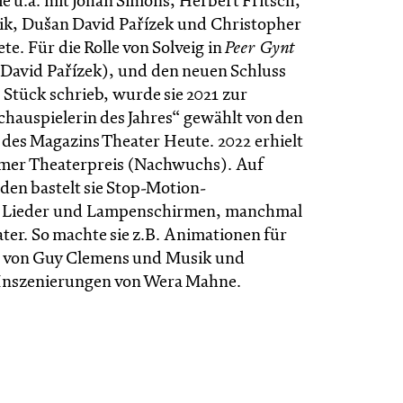
e u.a. mit Johan Simons, Herbert Fritsch,
ik, Dušan David Pařízek und Christopher
te. Für die Rolle von Solveig in
Peer Gynt
 David Pařízek), und den neuen Schluss
s Stück schrieb, wurde sie 2021 zur
auspielerin des Jahres“ gewählt von den
 des Magazins Theater Heute. 2022 erhielt
umer Theaterpreis (Nachwuchs). Auf
en bastelt sie Stop-Motion-
 Lieder und Lampenschirmen, manchmal
ter. So machte sie z.B. Animationen für
n von Guy Clemens und Musik und
 Inszenierungen von Wera Mahne.