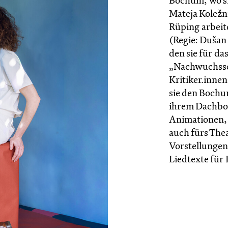
Bochum, wo si
Mateja Koležn
Rüping arbeite
(Regie: Dušan
den sie für da
„Nachwuchssch
Kritiker.innen
sie den Boch
ihrem Dachbod
Animationen,
auch fürs Thea
Vorstellunge
Liedtexte für