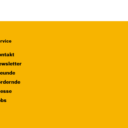
rvice
ntakt
wsletter
reunde
ördernde
resse
obs