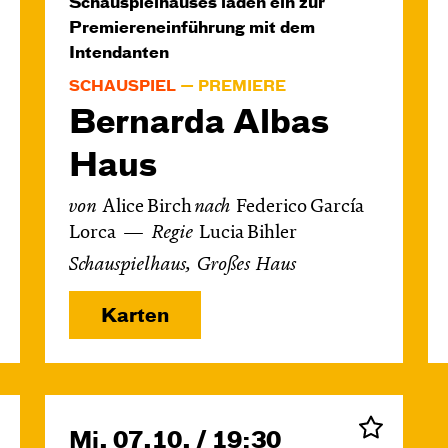
Schauspielhauses laden ein zur
Premiereneinführung mit dem
Intendanten
SCHAUSPIEL
PREMIERE
Bernarda Albas
Haus
von
Alice Birch
nach
Federico García
Lorca
Regie
Lucia Bihler
Schauspielhaus, Großes Haus
Karten
Mi, 07.10. / 19:30