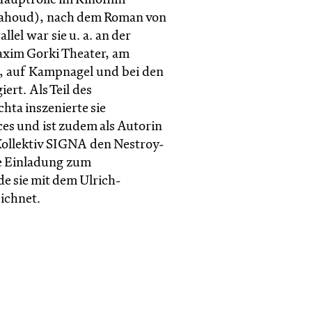
Hauptrolle im Kinofilm
ahoud), nach dem Roman von
llel war sie u. a. an der
xim Gorki Theater, am
 auf Kampnagel und bei den
rt. Als Teil des
hta inszenierte sie
s und ist zudem als Autorin
 Kollektiv SIGNA den Nestroy-
ne Einladung zum
e sie mit dem Ulrich-
ichnet.