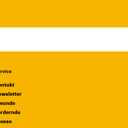
rvice
ntakt
wsletter
reunde
ördernde
resse