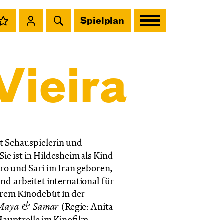
Spielplan
ieira
t Schauspielerin und
ie ist in Hildesheim als Kind
iro und Sari im Iran geboren,
nd arbeitet international für
hrem Kinodebüt in der
Maya & Samar
(Regie: Anita