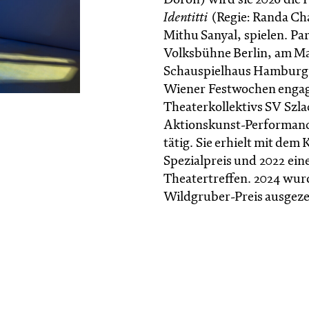
Doron) wird sie 2026 die 
Identitti
(Regie: Randa Ch
Mithu Sanyal, spielen. Para
Volksbühne Berlin, am Ma
Schauspielhaus Hamburg,
Wiener Festwochen engagie
Theaterkollektivs SV Szlac
Aktionskunst-Performance
tätig. Sie erhielt mit dem
Spezialpreis und 2022 ei
Theatertreffen. 2024 wurd
Wildgruber-Preis ausgeze